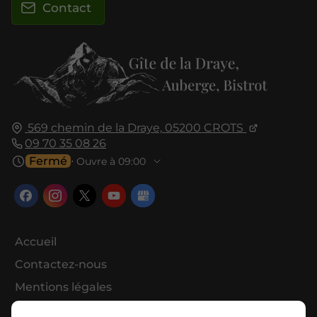
Contact
569 chemin de la Draye,
05200
CROTS
09 70 35 08 26
Fermé
⋅ Ouvre à 09:00
Accueil
Contactez-nous
Mentions légales
Plan du site