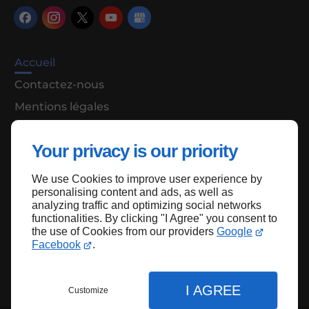
Accueil
Contactez-nous
Mentions légales
Plan du site
Your privacy is our priority
We use Cookies to improve user experience by
Haut de page
personalising content and ads, as well as
analyzing traffic and optimizing social networks
functionalities. By clicking "I Agree" you consent to
the use of Cookies from our providers
Google
Facebook
.
I AGREE
Customize