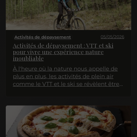
05/05/2026
Activités de dépaysement
Activités de dépaysement : VTT et ski
pour vivre une expérience nature
inoubliable
À l'heure où la nature nous appelle de
plus en plus, les activités de plein air
comme le VTT et le ski se révèlent être
des options idéales pour s'évader du
quotidien. Que vous soyez un passionné
de sensations fortes ou simplement à la
recherche d'une expérience
authentique en pleine nature, ces deux
activités offrent un large éventail