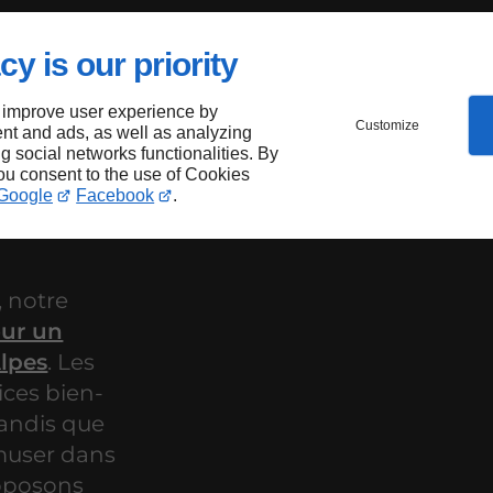
s de
cy is our priority
tre
 improve user experience by
Customize
nt and ads, as well as analyzing
ès
ng social networks functionalities. By
you consent to the use of Cookies
Google
Facebook
.
 notre
our un
Alpes
. Les
ices bien-
 tandis que
amuser dans
oposons