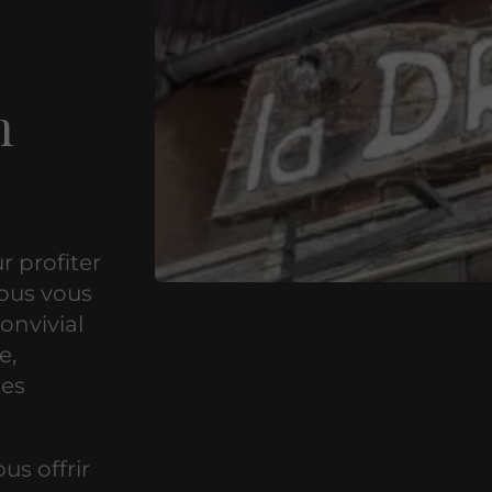
n
r profiter
Nous vous
onvivial
e,
les
s offrir