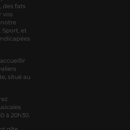
, des fats
r vos
 notre
 Sport, et
andicapées
ccueillir
aliers
e, situé au
rez
usicales
30 à 20h30.
nt gîte