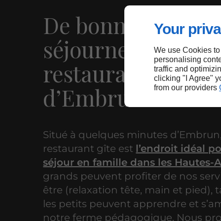
De bonnes raison
Your priva
séjourner dans no
We use Cookies to
personalising conte
restaurant gîte pr
traffic and optimizi
clicking "I Agree" 
d’Embrun
from our providers
Situé à quelques minutes d’Embrun,
restaurant gîte est
l’endroit idéal p
séjour en famille dans les Hautes-
grands peuvent profiter de nos serv
être (relaxation tête, main et pied),
les petits peuvent apprendre et s’
notre ferme pédagogique. Nous pr