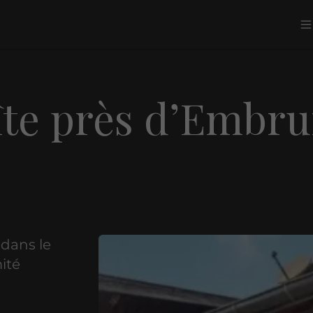
îte près d’Embr
 dans le
mité