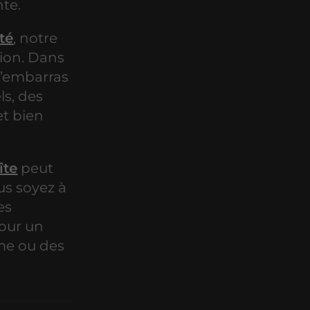
te.
té
, notre
tion. Dans
 l’embarras
ls, des
 et bien
îte
peut
us soyez à
es
pour un
me ou des