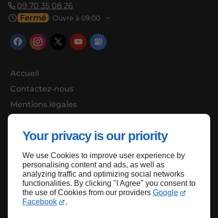
09 70 35 08 26
Fermé
⋅ Ouvre à 09:00
Accueil
Contactez-nous
Mentions légales
Plan du site
Your privacy is our priority
We use Cookies to improve user experience by
Haut de page
personalising content and ads, as well as
analyzing traffic and optimizing social networks
functionalities. By clicking "I Agree" you consent to
the use of Cookies from our providers
Google
Facebook
.