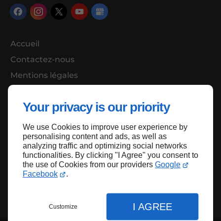
Accueil
Contactez-nous
Mentions légales
Plan du site
Your privacy is our priority
We use Cookies to improve user experience by
Haut de page
personalising content and ads, as well as
analyzing traffic and optimizing social networks
functionalities. By clicking "I Agree" you consent to
the use of Cookies from our providers
Google
Facebook
.
I AGREE
Customize