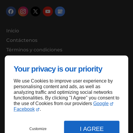
Inicio
Contáctenos
Términos y condiciones
Mapa del sitio
Your privacy is our priority
We use Cookies to improve user experience by
Volver al principio
personalising content and ads, as well as
analyzing traffic and optimizing social networks
functionalities. By clicking "I Agree" you consent to
the use of Cookies from our providers
Google
Facebook
.
I AGREE
Customize