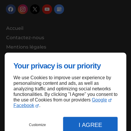
Accueil
Contactez-nous
Mentions légales
Plan du site
Your privacy is our priority
We use Cookies to improve user experience by
Haut de page
personalising content and ads, as well as
analyzing traffic and optimizing social networks
functionalities. By clicking "I Agree" you consent to
the use of Cookies from our providers
Google
Facebook
.
I AGREE
Customize