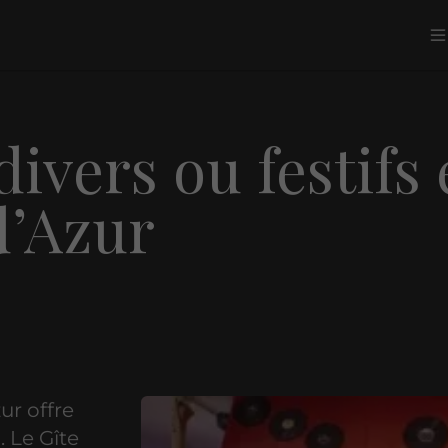
ivers ou festifs
d’Azur
ur offre
 Le Gîte