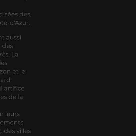
rdisées des
te-d'Azur.
nt aussi
e des
és. La
les
zon et le
gard
artifice
es de la
r leurs
énements
 des villes