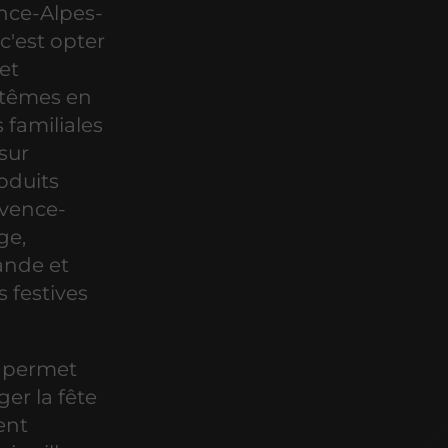
nce-Alpes-
 c'est opter
et
ptêmes en
s familiales
 sur
roduits
ovence-
ge,
vande et
 festives
permet
er la fête
ent