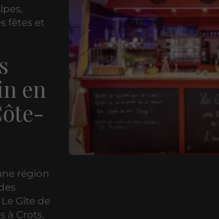
lpes,
s fêtes et
s
in en
Côte-
une région
 des
 Le Gîte de
s à Crots,