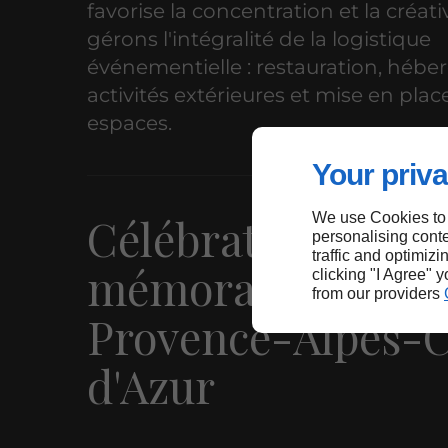
favorise la concentration et la créati
gérons l'intégralité de la logistique
événementielle : restauration, héb
activités extérieures et mise en plac
espaces.
Your priva
Célébrations et fê
We use Cookies to
personalising conte
traffic and optimizi
mémorables en
clicking "I Agree" 
from our providers
Provence-Alpes-
d'Azur