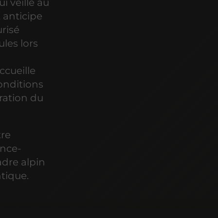
i veille au
anticipe
urisé
ules lors
ccueille
onditions
uration du
tre
ence-
adre alpin
tique.