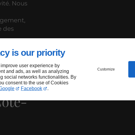
vité. Nous
ergement,
e des
cy is our priority
tes
 improve user experience by
Customize
nt and ads, as well as analyzing
ng social networks functionalities. By
you consent to the use of Cookies
Google
Facebook
.
Côte-