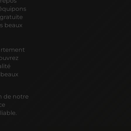
 repos
 équipons
gratuite
os beaux
n
partement
couvrez
lité
 beaux
n de notre
ce
iable.