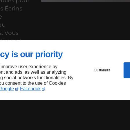
tables pour
s Écrins.
e
au
s. Vous
ptionnel
cy is our priority
 improve user experience by
Customize
nt and ads, as well as analyzing
ions
ng social networks functionalities. By
you consent to the use of Cookies
Google
Facebook
.