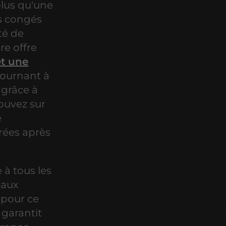
lus qu'une
os congés
té de
e offre
t une
journant à
 grâce à
rouvez sur
e
rées après
 à tous les
 aux
 pour ce
 garantit