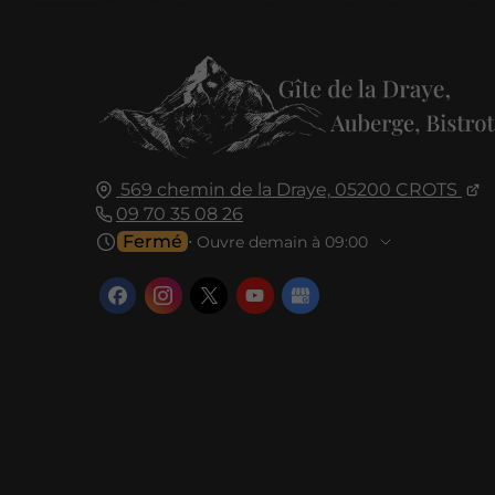
569 chemin de la Draye,
05200
CROTS
09 70 35 08 26
Fermé
⋅ Ouvre demain à 09:00