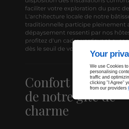
disposition des installations confor
faciliter votre exploration du parc de
L'architecture locale de notre bâtiss
traditionnelle participe pleinement 
dépaysement ressenti par nos hôte
profitez d'un cadre verdoyant exce
dès le seuil de votre porte.
Your priva
We use Cookies to
personalising conte
Confort et prestat
traffic and optimizi
clicking "I Agree" 
from our providers
de notre gîte de
charme