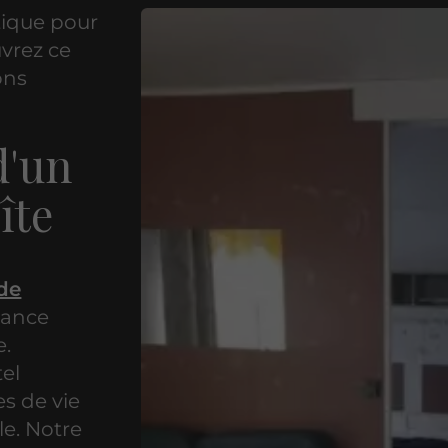
tique pour
vrez ce
ons
d'un
îte
de
iance
e.
el
es de vie
le. Notre