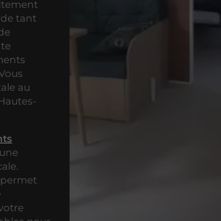
aitement
rde tant
ode
nte
ments
 Vous
tale au
Hautes-
ts
 une
ale.
s permet
e
votre