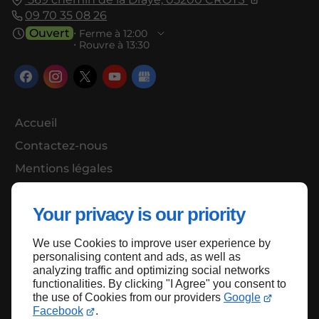
09 70 35 08 26
Ouvert
⋅ Ferme à 12:00
⋅ Rouvre à 13:30
Accueil
Contactez-nous
Mentions légales
Plan du site
Your privacy is our priority
We use Cookies to improve user experience by
Haut de page
personalising content and ads, as well as
analyzing traffic and optimizing social networks
functionalities. By clicking "I Agree" you consent to
the use of Cookies from our providers
Google
Facebook
.