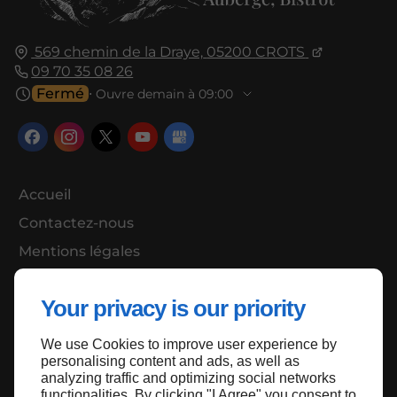
569 chemin de la Draye,
05200
CROTS
09 70 35 08 26
Fermé
⋅ Ouvre demain à 09:00
Accueil
Contactez-nous
Mentions légales
Plan du site
Your privacy is our priority
We use Cookies to improve user experience by
Haut de page
personalising content and ads, as well as
analyzing traffic and optimizing social networks
functionalities. By clicking "I Agree" you consent to