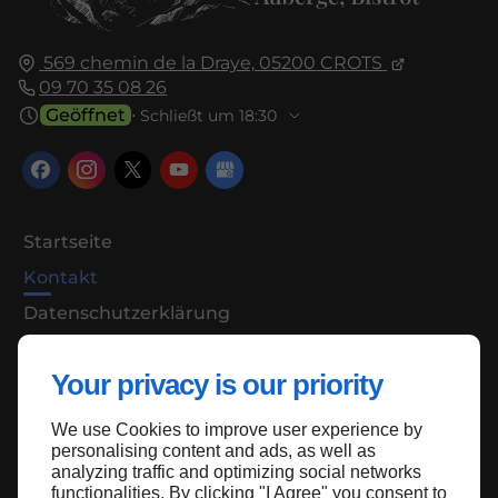
569 chemin de la Draye,
05200
CROTS
09 70 35 08 26
Geöffnet
⋅ Schließt um 18:30
Startseite
Kontakt
Datenschutzerklärung
Seitenplan
Your privacy is our priority
We use Cookies to improve user experience by
Oben auf der Seite
personalising content and ads, as well as
analyzing traffic and optimizing social networks
functionalities. By clicking "I Agree" you consent to