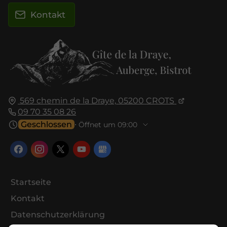
Kontakt
569 chemin de la Draye,
05200
CROTS
09 70 35 08 26
Geschlossen
⋅ Öffnet um 09:00
Startseite
Kontakt
Datenschutzerklärung