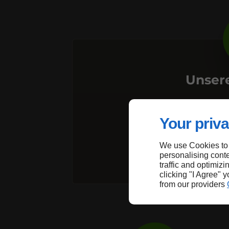
Unser
Lod
Your priva
R
We use Cookies to
personalising conte
traffic and optimizi
clicking "I Agree" 
from our providers