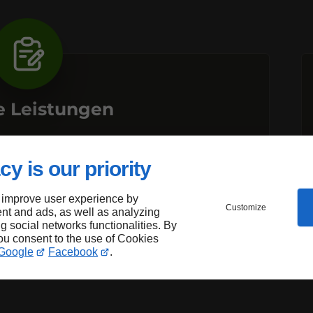
e Leistungen
ge/Gasthaus
cy is our priority
Pizzeria
estaurant
 improve user experience by
Customize
nt and ads, as well as analyzing
ng social networks functionalities. By
you consent to the use of Cookies
Google
Facebook
.