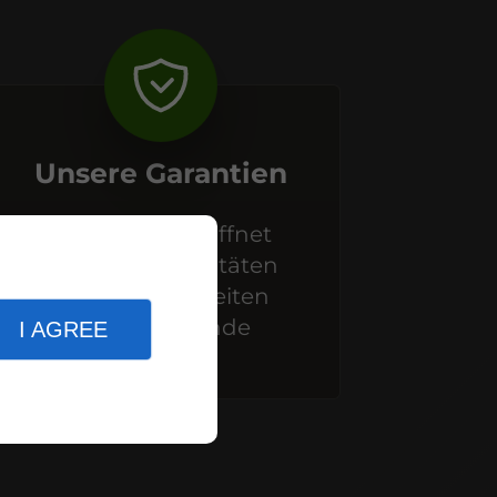
Unsere Garantien
Ganzjährig geöffnet
Vielfältige Aktivitäten
Themenmahlzeiten
Themenabende
I AGREE