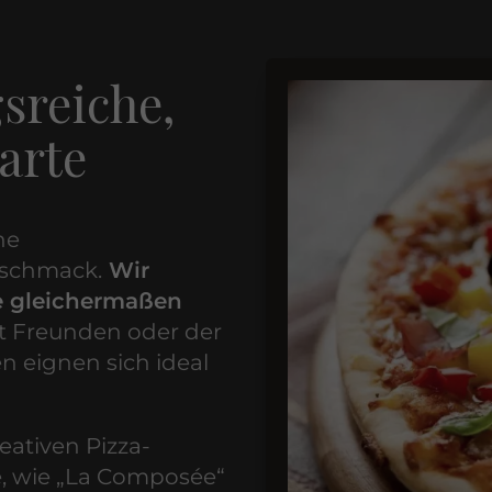
sreiche,
arte
ne
eschmack.
Wir
lle gleichermaßen
it Freunden oder der
n eignen sich ideal
eativen Pizza-
e, wie „La Composée“